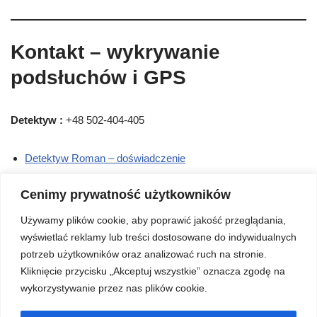
Kontakt – wykrywanie
podsłuchów i GPS
Detektyw :
+48 502-404-405
Detektyw Roman – doświadczenie
Informatyka śledcza
Cenimy prywatność użytkowników
Cennik usług detektywistycznych
Używamy plików cookie, aby poprawić jakość przeglądania,
wyświetlać reklamy lub treści dostosowane do indywidualnych
Wykrywanie Podsłuchów
potrzeb użytkowników oraz analizować ruch na stronie.
Szczecinek – kontakt
Kliknięcie przycisku „Akceptuj wszystkie” oznacza zgodę na
wykorzystywanie przez nas plików cookie.
Telefon kontaktowy: +48 502-404-405