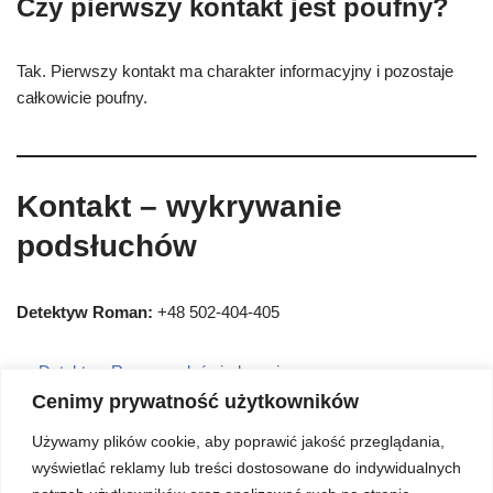
Czy pierwszy kontakt jest poufny?
Tak. Pierwszy kontakt ma charakter informacyjny i pozostaje
całkowicie poufny.
Kontakt – wykrywanie
podsłuchów
Detektyw Roman:
+48 502-404-405
Detektyw Roman – doświadczenie
Cenimy prywatność użytkowników
Informatyka śledcza
Używamy plików cookie, aby poprawić jakość przeglądania,
Cennik usług detektywistycznych
wyświetlać reklamy lub treści dostosowane do indywidualnych