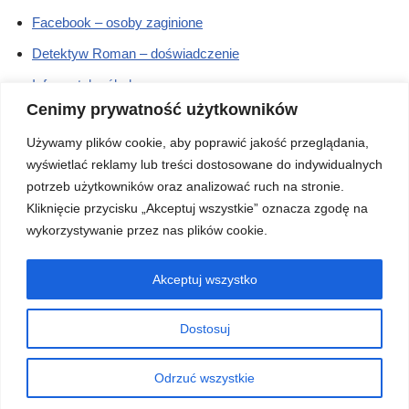
Facebook – osoby zaginione
Detektyw Roman – doświadczenie
Informatyka śledcza
Cenimy prywatność użytkowników
Cennik – działania międzynarodowe
Używamy plików cookie, aby poprawić jakość przeglądania,
Cennik – działania na terenie Polski
wyświetlać reklamy lub treści dostosowane do indywidualnych
potrzeb użytkowników oraz analizować ruch na stronie.
Prywatny Detektyw Augustów
Kliknięcie przycisku „Akceptuj wszystkie” oznacza zgodę na
– kontakt
wykorzystywanie przez nas plików cookie.
Akceptuj wszystko
Telefon kontaktowy: 502-404-405
Dostosuj
Działamy na terenie całej Polski oraz Europy.
Odrzuć wszystkie
Neve
| Powered by
WordPress