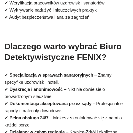
✔ Weryfikacja pracowników uzdrowisk i sanatoriów
✔ Wykrywanie nadużyć i nieuczciwych praktyk
✔ Audyt bezpieczeństwa i analiza zagrożeń
Dlaczego warto wybrać Biuro
Detektywistyczne FENIX?
✔
Specjalizacja w sprawach sanatoryjnych
– Znamy
specyfikę uzdrowisk i hoteli.
✔
Dyskrecja i anonimowość
– Nikt nie dowie się o
prowadzonym śledztwie.
✔
Dokumentacja akceptowana przez sądy
– Profesjonalne
raporty i materiały dowodowe.
✔
Pełna obsługa 24/7
– Możesz skontaktować się z nami o
każdej porze.
✔
Działamy w całym regionie
– Krynica-Zdrój i okoliczne