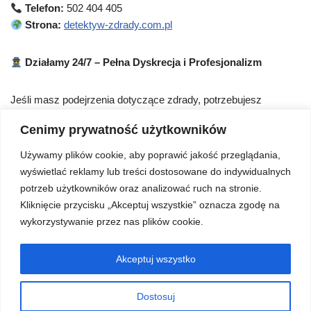
Telefon:
502 404 405
Strona:
detektyw-zdrady.com.pl
Działamy 24/7 – Pełna Dyskrecja i Profesjonalizm
Jeśli masz podejrzenia dotyczące zdrady, potrzebujesz
dowodów do rozwodu,
skontaktuj się z nami już teraz!
Cenimy prywatność użytkowników
Kilka słów o mnie
.
Używamy plików cookie, aby poprawić jakość przeglądania,
wyświetlać reklamy lub treści dostosowane do indywidualnych
potrzeb użytkowników oraz analizować ruch na stronie.
Poszukiwanie osób zaginionych
.
Kliknięcie przycisku „Akceptuj wszystkie” oznacza zgodę na
wykorzystywanie przez nas plików cookie.
Prywatny detektyw cennik
.
Akceptuj wszystko
Przygotowanie do rozwodu, detektyw do rozwodu.
Dostosuj
Osoby zaginione nasz kanał na YouTube