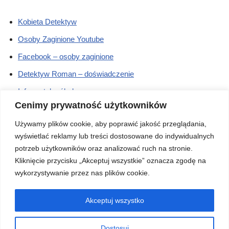
Kobieta Detektyw
Osoby Zaginione Youtube
Facebook – osoby zaginione
Detektyw Roman – doświadczenie
Informatyka śledcza
Cenimy prywatność użytkowników
Cennik – działania międzynarodowe
Używamy plików cookie, aby poprawić jakość przeglądania,
Cennik – działania na terenie Polski
wyświetlać reklamy lub treści dostosowane do indywidualnych
potrzeb użytkowników oraz analizować ruch na stronie.
Prywatny Detektyw Tomaszów
Kliknięcie przycisku „Akceptuj wszystkie” oznacza zgodę na
Mazowiecki – kontakt
wykorzystywanie przez nas plików cookie.
Akceptuj wszystko
Telefon kontaktowy: 502-404-405
Dostosuj